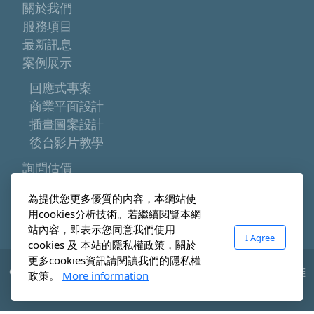
關於我們
服務項目
最新訊息
案例展示
回應式專案
商業平面設計
插畫圖案設計
後台影片教學
詢問估價
聯絡我們
為提供您更多優質的內容，本網站使
回首頁
用cookies分析技術。若繼續閱覽本網
站內容，即表示您同意我們使用
I Agree
cookies 及 本站的隱私權政策，關於
更多cookies資訊請閱讀我們的隱私權
Copyright ©2023 樂瑋設計, All rights reserved. 屬於帷
政策。
More information
智品牌顧問有限公司關係企業